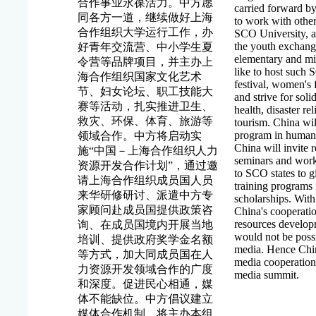
合作事业永葆活力。中方愿
carried forward by
同各方一道，继续做好上海
to work with other
合作组织大学运行工作，办
SCO University, a
the youth exchan
好青年交流营、中小学生夏
elementary and mi
令营等品牌项目，并主办上
like to host such S
海合作组织国家文化艺术
festival, women's 
节、妇女论坛、职工技能大
and strive for sol
赛等活动，扎实推进卫生、
health, disaster re
救灾、环保、体育、旅游等
tourism. China wi
program in human
领域合作。中方将启动实
China will invite 
施“中国－上海合作组织人力
seminars and work
资源开发合作计划”，通过邀
to SCO states to g
请上海合作组织成员国人员
training programs
来华研修研讨、派遣中方专
scholarships. Wit
家顾问赴成员国提供政策咨
China's cooperat
resources developm
询、在成员国境内开展当地
would not be possi
培训、提供政府奖学金名额
media. Hence Chin
等方式，加大同成员国在人
media cooperation,
力资源开发领域合作的广度
media summit.
和深度。促进民心相通，媒
体不能缺位。中方倡议建立
媒体合作机制，将主办本组