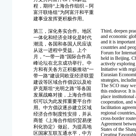
程，期待“上海合作组织－阿
富汗联络组”为阿富汗和平重
建事业发挥更积极作用。
Third, deepen prac
第三，深化务实合作。地区
and economic globa
一体化和经济全球化是时代
and it is important
潮流，各国和各国人民应该
countries and peo
从这一进程中受益。上个
Forum for Interna
月，“一带一路”国际合作高
held in Beijing. C
峰论坛在北京成功举行。中
actively exploring
Initiative with reg
方和有关各方正积极推动“一
Eurasian Economi
带一路”建设同欧亚经济联盟
strategies, includ
建设等区域合作倡议以及哈
The SCO may well 
萨克斯坦“光明之路”等各国
this endeavor. It i
发展战略对接，上海合作组
place institutiona
织可以为此发挥重要平台作
cooperation, and 
facilitation agree
用。中方倡议逐步建立区域
regional countries
经济合作制度性安排，并从
cross-border route
商签《上海合作组织贸易便
Agreement betwee
利化协定》做起。为提高地
States of the Sha
区国家互联互通水平，中方
Creating Favorabl