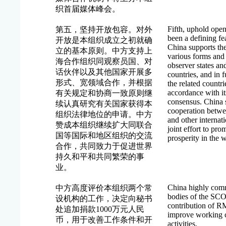
织首届媒体峰会。
Fifth, uphold ope
第五，坚持开放包容。对外
been a defining fe
开放是本组织成立之初就确
China supports th
立的基本原则。中方支持上
various forms and 
海合作组织同观察员国、对
observer states an
话伙伴以及其他国家开展多
countries, and in 
形式、宽领域合作，并根据
the related countri
accordance with it
有关规定和协商一致原则继
consensus. China 
续认真研究有关国家获得本
cooperation betwe
组织法律地位的申请。中方
and other internat
赞成本组织继续扩大同联合
joint effort to pr
国等国际和地区组织的交流
prosperity in the 
合作，共同致力于促进世界
持久和平和共同繁荣的事
业。
China highly com
中方高度评价本组织两个常
bodies of the SCO
设机构的工作，决定向秘书
contribution of RM
处追加捐款1000万元人民
improve working c
币，用于改善工作条件和开
activities.