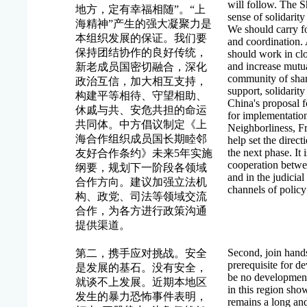
will follow. The S
地方，定有幸福相随”。“上
sense of solidarit
海精神”产生的强大凝聚力是
We should carry for
本组织发展的保证。我们要
and coordination. 
保持团结协作的良好传统，
should work in clo
and increase mutua
新老成员国密切融合，深化
community of share
政治互信，加大相互支持，
support, solidarit
构建平等相待、守望相助、
China's proposal f
休戚与共、安危共担的命运
for implementatio
共同体。中方倡议制定《上
Neighborliness, F
海合作组织成员国长期睦邻
help set the direct
the next phase. It
友好合作条约》未来5年实施
cooperation between
纲要，规划下一阶段各领域
and in the judicial
合作方向。建议加强立法机
channels of policy
构、政党、司法等领域交流
合作，为各方进行政策沟通
提供渠道。
Second, join hands
第二，携手应对挑战。安全
prerequisite for d
是发展的基石。没有安全，
be no development 
就谈不上发展。近期本地区
in this region show
发生的暴力恐怖事件表明，
remains a long an