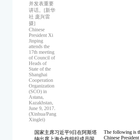
并发表重要
讲话。[新华
社 庞兴雷
摄]
Chinese
President Xi
Jinping
attends the
17th meeting
of Council of
Heads of
State of the
Shanghai
Cooperation
Organization
(SCO) in
Astana,
Kazakhstan,
June 9, 2017.
(Xinhua/Pang
Xinglei)
The following is t
国家主席习近平9日在阿斯塔
Chinese President 
纳出席上海合作组织成员国