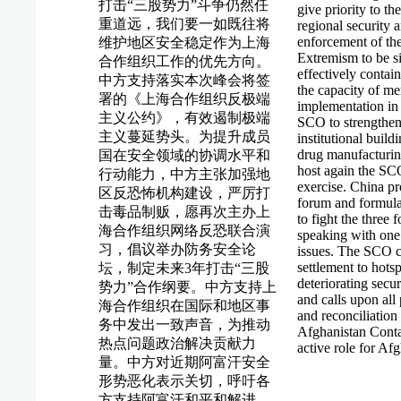
打击“三股势力”斗争仍然任
give priority to 
重道远，我们要一如既往将
regional security a
enforcement of t
维护地区安全稳定作为上海
Extremism to be s
合作组织工作的优先方向。
effectively contai
中方支持落实本次峰会将签
the capacity of me
署的《上海合作组织反极端
implementation in t
主义公约》，有效遏制极端
SCO to strengthen
主义蔓延势头。为提升成员
institutional build
drug manufacturing
国在安全领域的协调水平和
host again the SCO
行动能力，中方主张加强地
exercise. China pr
区反恐怖机构建设，严厉打
forum and formula
击毒品制贩，愿再次主办上
to fight the three
海合作组织网络反恐联合演
speaking with one 
习，倡议举办防务安全论
issues. The SCO ca
settlement to hots
坛，制定未来3年打击“三股
deteriorating secur
势力”合作纲要。中方支持上
and calls upon all 
海合作组织在国际和地区事
and reconciliatio
务中发出一致声音，为推动
Afghanistan Conta
热点问题政治解决贡献力
active role for Af
量。中方对近期阿富汗安全
形势恶化表示关切，呼吁各
方支持阿富汗和平和解进