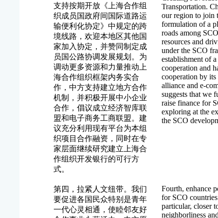
支持按期开放《上海合作组
Transportation. C
our region to join
织成员国政府间国际道路运
formulation of a p
输便利化协定》中规定的跨
roads among SCO 
境线路，欢迎本地区其他国
resources and driv
家加入协定，并赞同制定成
under the SCO fr
员国公路协调发展规划。为
establishment of 
调动更多资源和力量推动上
cooperation and 
cooperation by its
海合作组织框架内务实合
alliance and e-co
作，中方支持建立地方合作
suggests that we fu
机制，并积极开展中小企业
raise finance for 
合作，倡议成立经济智库联
exploring at the ex
盟和电子商务工商联盟。建
the SCO developm
议充分利用现有平台为本组
织项目合作融资，同时在专
家层面继续研究建立上海合
作组织开发银行的可行方
式。
Fourth, enhance pe
第四，拉紧人文纽带。我们
for SCO countries 
要促进各国民众特别是青年
particular, closer 
一代心灵相通，使睦邻友好
neighborliness an