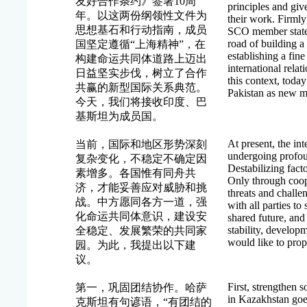
友好合作条约》签署10周
principles and gi
年。以这两份纲领性文件为
their work. Firmly
思想基石和行动指南，成员
SCO member states
road of building a
国坚定遵循“上海精神”，在
establishing a fin
构建命运共同体道路上迈出
international rela
日益坚实步伐，树立了合作
this context, toda
共赢的新型国际关系典范。
Pakistan as new m
今天，我们将接收印度、巴
基斯坦为成员国。
At present, the int
当前，国际和地区形势深刻
undergoing profo
复杂变化，不稳定不确定因
Destabilizing facto
素增多。各国惟有同舟共
Only through coop
济，才能妥善应对威胁和挑
threats and challe
战。中方愿同各方一道，强
with all parties t
化命运共同体意识，建设安
shared future, an
stability, developm
全稳定、发展繁荣的共同家
would like to prop
园。为此，我提出以下建
议。
First, strengthen s
第一，巩固团结协作。哈萨
in Kazakhstan goes
克斯坦有句谚语，“有团结的